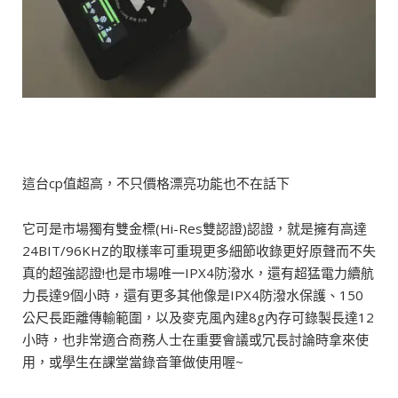
這台cp值超高，不只價格漂亮功能也不在話下
它可是市場獨有雙金標(Hi-Res雙認證)認證，就是擁有高達
24BIT/96KHZ的取樣率可重現更多細節收錄更好原聲而不失
真的超強認證!也是市場唯一IPX4防潑水，還有超猛電力續航
力長達9個小時，還有更多其他像是IPX4防潑水保護、150
公尺長距離傳輸範圍，以及麥克風內建8g內存可錄製長達12
小時，也非常適合商務人士在重要會議或冗長討論時拿來使
用，或學生在課堂當錄音筆做使用喔~