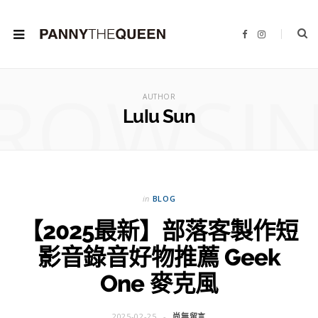
F
I
a
n
c
s
e
t
b
a
ROWSI
o
g
o
r
AUTHOR
k
a
m
Lulu Sun
in
BLOG
【2025最新】部落客製作短
影音錄音好物推薦 Geek
One 麥克風
2025-02-25
尚無留言