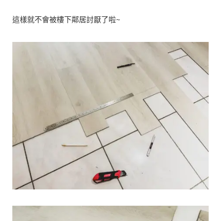
這樣就不會被樓下鄰居討厭了啦~