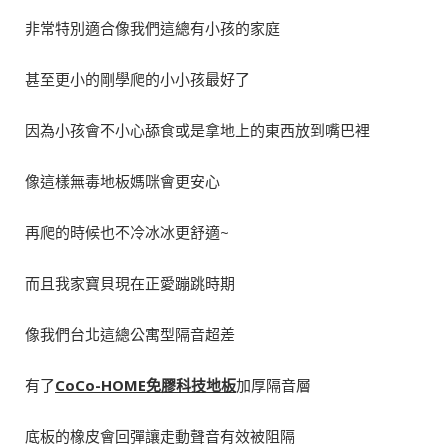
非常特別適合像我們這總有小孩的家庭
甚至更小的剛學爬的小小孩最好了
因為小孩會不小心舔食或是拿地上的東西放到嘴巴裡
像這樣無毒地板媽咪會更安心
再爬的時候也不冷冰冰更舒適~
而且我家寶貝現在正愛蹦跳時期
像我們台北這總公寓型隔音超差
有了
CoCo-HOME
免膠科技地板
加厚隔音層
底板的橡皮會回彈讓走動聲音有效被阻隔