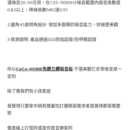
濾噪音20-30分貝，在125~5000HZ噪音範圍內吸音係數達
0.82以上，降噪係數NRC達0.91
2.邊角45度倒角設計: 增加多面積的吸音能力，拼接更美觀
3.檢測證明: 產品通過SGS防焰認證/防甲醛認證
所以
CoCo-HOME
免膠立體吸音板
不僅美觀它非常吸音是一
定的
除了像我們有小孩家庭
我覺得只要家中稍有聲量怕打擾鄰居需求者我覺得都很需要
耶
像是線上打怪阿或是你是音樂家阿