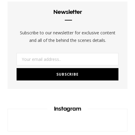
b
a
Newsletter
o
g
o
r
Subscribe to our newsletter for exclusive content
k
a
and all of the behind the scenes details.
m
Instagram