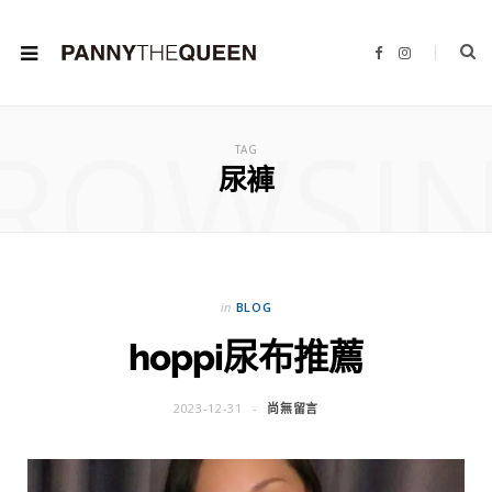
F
I
a
n
c
s
e
t
b
a
ROWSI
o
g
o
r
TAG
k
a
m
尿褲
in
BLOG
hoppi尿布推薦
2023-12-31
尚無留言