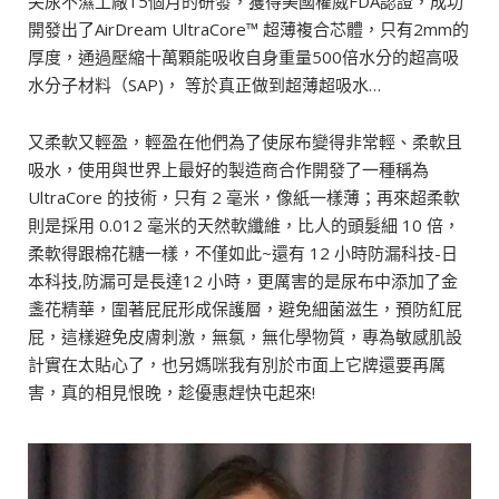
尖尿不濕工廠15個月的研發，獲得美國權威FDA認證，成功
開發出了AirDream UltraCore™ 超薄複合芯體，只有2mm的
厚度，通過壓縮⼗萬顆能吸收⾃⾝重量500倍⽔分的超⾼吸
⽔分⼦材料（SAP)， 等於真正做到超薄超吸⽔…
又柔軟又輕盈，輕盈在他們為了使尿布變得非常輕、柔軟且
吸水，使用與世界上最好的製造商合作開發了一種稱為
UltraCore 的技術，只有 2 毫米，像紙一樣薄；再來超柔軟
則是採用 0.012 毫米的天然軟纖維，比人的頭髮細 10 倍，
柔軟得跟棉花糖一樣，不僅如此~還有 12 小時防漏科技-日
本科技,防漏可是長達12 小時，更厲害的是尿布中添加了⾦
盞花精華，圍著屁屁形成保護層，避免細菌滋⽣，預防紅屁
屁，這樣避免皮膚刺激，無氯，無化學物質，專為敏感肌設
計實在太貼心了，也另媽咪我有別於市面上它牌還要再厲
害，真的相見恨晚，趁優惠趕快屯起來!