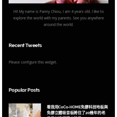
HI! My name is Panny Chiou, I am 4 years old. I like to
explore the world with my parents. See you anywhere
around the world.
Recent Tweets
Please configure this widget.
Popular Posts
看我用CoCo-HOME免膠科技地板與
免膠立體吸音板將住了20幾年的老