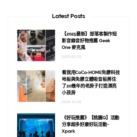
Latest Posts
【2025最新】部落客製作短
影音錄音好物推薦 Geek
One 麥克風
2025-02-25
看我用CoCo-HOME免膠科技
地板與免膠立體吸音板將住
了20幾年的老房子打造漂亮
小孩房
2024-10-26
《好玩推薦》【桃園Q】活動
分享超多好康好玩活動~
Xpark