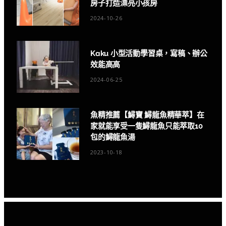
房子打造漂亮小孩房
2024-10-26
Kaku 小型活動學習桌，寫稿、辦公
效能高高
2024-06-25
魚精推薦【鱘寶 鱘龍魚精華萃】在
家就能享受一隻鱘龍魚只能萃取10
包的鱘龍魚湯
2023-10-18