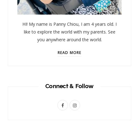
HI! My name is Panny Chiou, I am 4 years old. I
like to explore the world with my parents. See
you anywhere around the world.
READ MORE
Connect & Follow
F
I
a
n
c
s
e
t