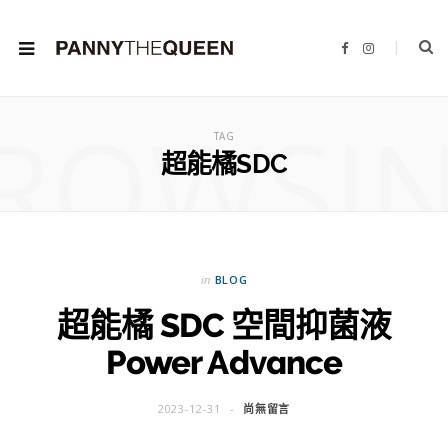
F
I
a
n
c
s
e
t
b
a
ROWSI
o
g
o
r
TAG
k
a
m
超能橘SDC
in
BLOG
超能橘 SDC 空間抑菌液
Power Advance
2023-12-31
尚無留言