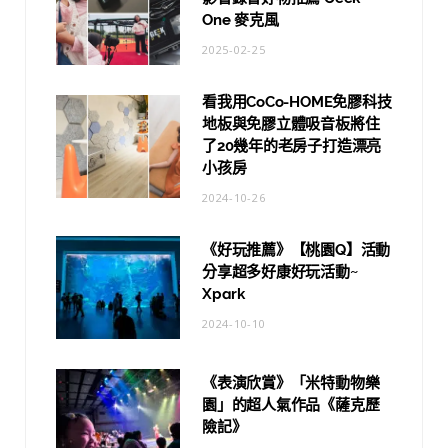
One 麥克風
2025-02-25
看我用CoCo-HOME免膠科技
地板與免膠立體吸音板將住
了20幾年的老房子打造漂亮
小孩房
2024-10-26
《好玩推薦》【桃園Q】活動
分享超多好康好玩活動~
Xpark
2024-10-10
《表演欣賞》「米特動物樂
園」的超人氣作品《薩克歷
險記》