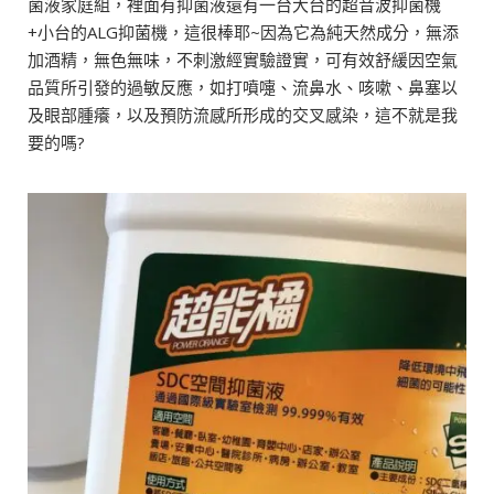
菌液家庭組，裡面有抑菌液還有一台大台的超音波抑菌機
+小台的ALG抑菌機，這很棒耶~因為它為純天然成分，無添
加酒精，無色無味，不刺激經實驗證實，可有效舒緩因空氣
品質所引發的過敏反應，如打噴嚏、流鼻水、咳嗽、鼻塞以
及眼部腫癢，以及預防流感所形成的交叉感染，這不就是我
要的嗎?