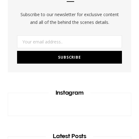
o
r
Subscribe to our newsletter for exclusive content
k
a
and all of the behind the scenes details.
m
Instagram
Latest Posts