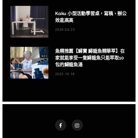
Kaku 小型活動學習桌，寫稿、辦公
效能高高
2024-06-25
魚精推薦【鱘寶 鱘龍魚精華萃】在
家就能享受一隻鱘龍魚只能萃取10
包的鱘龍魚湯
2023-10-18