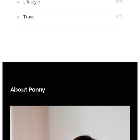
Lifestyle
(58)
Travel
(21)
About Panny