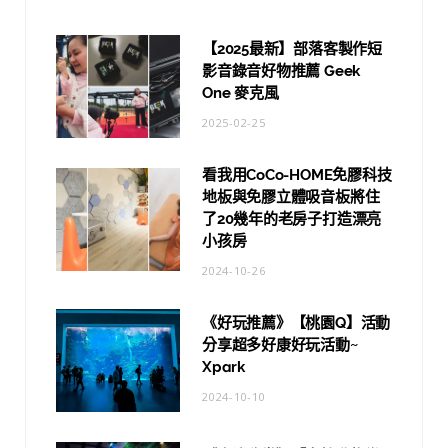
【2025最新】部落客製作短
影音錄音好物推薦 Geek
One 麥克風
2025-02-25
看我用CoCo-HOME免膠科技
地板與免膠立體吸音板將住
了20幾年的老房子打造漂亮
小孩房
2024-10-26
《好玩推薦》【桃園Q】活動
分享超多好康好玩活動~
Xpark
2024-10-10