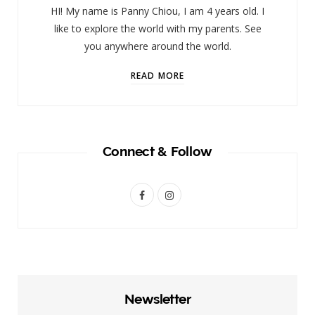
HI! My name is Panny Chiou, I am 4 years old. I
like to explore the world with my parents. See
you anywhere around the world.
READ MORE
Connect & Follow
F
I
a
n
c
s
e
t
b
a
Newsletter
o
g