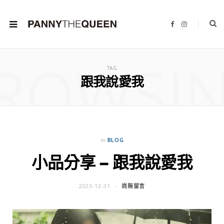
F
I
a
n
c
s
e
t
b
a
ROWSI
o
g
o
r
TAG
k
a
m
跟我說愛我
in
BLOG
小品分享 – 跟我說愛我
2023-12-31
尚無留言