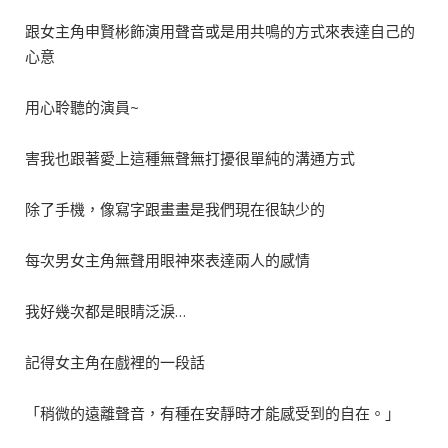
跟女主角申賢彬飾演用聲音或是用共鳴的方式來表達自己的
心意
用心聆聽的演員~
害我也跟著愛上這種無聲無打擾很單純的溝通方式
除了手機，像寫字跟畫畫是我們現在很缺少的
每次男女主角無聲用眼神來表達兩人的感情
我好幾次都是眼睛泛淚…
記得女主角在戲裡的一段話
「稍微的遠離聲音，有種在安靜時才能感受到的自在。」