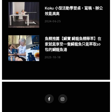
Kaku 小型活動學習桌，寫稿、辦公
效能高高
2024-06-25
魚精推薦【鱘寶 鱘龍魚精華萃】在
家就能享受一隻鱘龍魚只能萃取10
包的鱘龍魚湯
2023-10-18