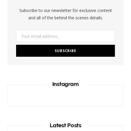
o
r
Subscribe to our newsletter for exclusive content
k
a
and all of the behind the scenes details.
m
Instagram
Latest Posts