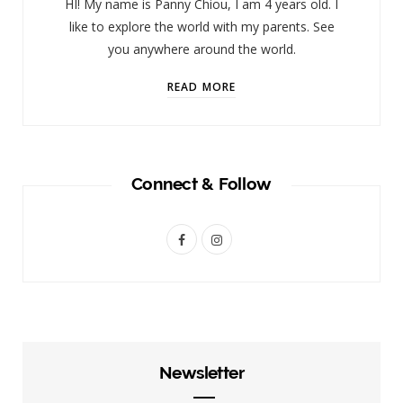
HI! My name is Panny Chiou, I am 4 years old. I
like to explore the world with my parents. See
you anywhere around the world.
READ MORE
Connect & Follow
F
I
a
n
c
s
e
t
b
a
Newsletter
o
g