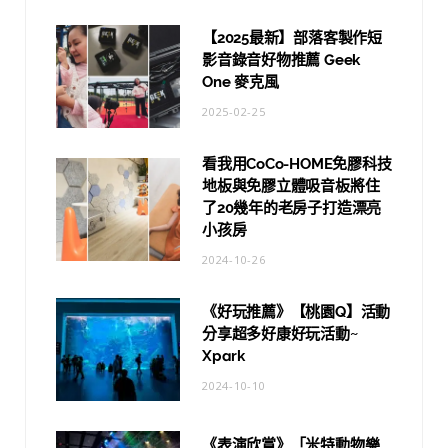
【2025最新】部落客製作短
影音錄音好物推薦 Geek
One 麥克風
2025-02-25
看我用CoCo-HOME免膠科技
地板與免膠立體吸音板將住
了20幾年的老房子打造漂亮
小孩房
2024-10-26
《好玩推薦》【桃園Q】活動
分享超多好康好玩活動~
Xpark
2024-10-10
《表演欣賞》「米特動物樂