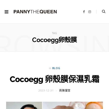
F
I
a
n
c
s
e
t
b
a
ROWSI
o
g
o
r
TAG
k
a
m
Cocoegg卵殼膜
in
BLOG
Cocoegg 卵殼膜保濕乳霜
2023-12-31
尚無留言