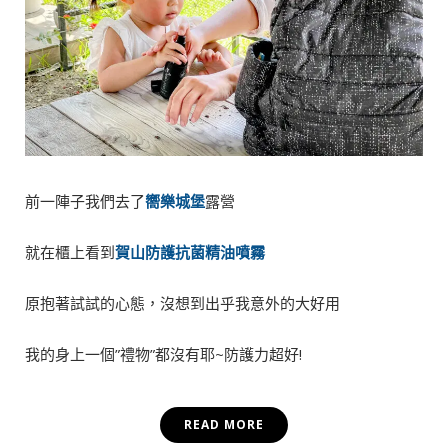
前一陣子我們去了
嚮樂城堡
露營
就在櫃上看到
賀山防護抗菌精油噴霧
原抱著試試的心態，沒想到出乎我意外的大好用
我的身上一個”禮物”都沒有耶~防護力超好!
READ MORE