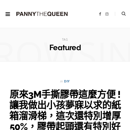
F
I
a
n
c
s
e
t
b
a
ROWSI
o
g
o
r
TAG
k
a
m
Featured
in
DIY
原來3M手撕膠帶這麼方便 !
讓我做出小孩夢寐以求的紙
箱溜滑梯，這次還特別增厚
50%，膠帶起頭還有特別好