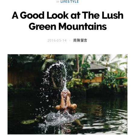
in
LIFESTYLE
A Good Look at The Lush
Green Mountains
2016-05-14
尚無留言