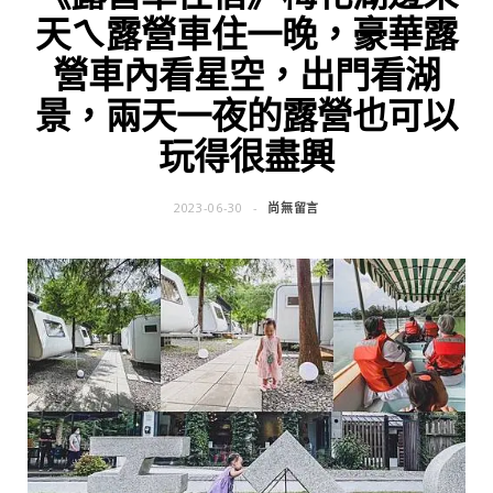
天ㄟ露營車住一晚，豪華露
營車內看星空，出門看湖
景，兩天一夜的露營也可以
玩得很盡興
2023-06-30
尚無留言