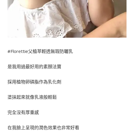
#Florettie父植萃輕透無瑕防曬乳
是我用過最好用的素顏法寶
採用植物卵磷脂作為乳化劑
塗抹起來就像乳液般輕鬆
完全沒有厚重感
在我臉上呈現的潤色效果也非常好看