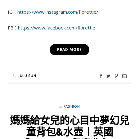
IG：
https://www.instagram.com/florettie/
FB：
https://www.facebook.com/florettie
READ MORE
By
LULU SUN
in
FASHION
媽媽給女兒的心目中夢幻兒
童背包&水壺〡英國