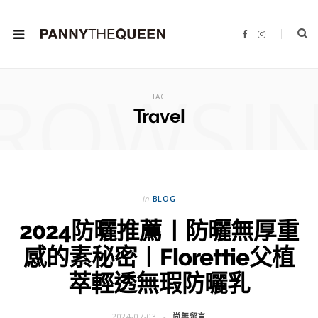
F
I
a
n
c
s
e
t
b
a
ROWSI
o
g
o
r
TAG
k
a
m
Travel
in
BLOG
2024防曬推薦〡防曬無厚重
感的素秘密〡Florettie父植
萃輕透無瑕防曬乳
2024-07-03
尚無留言