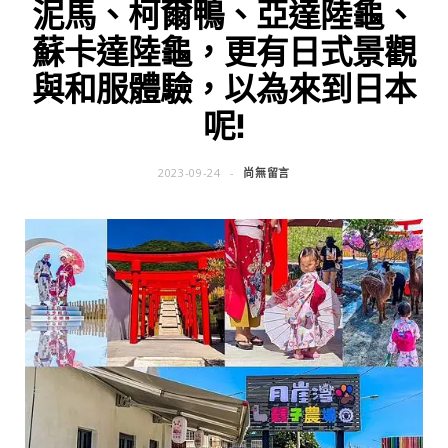
泥馬、柯爾鴨、亞達陸龜、
蘇卡達陸龜，更有日式景觀
與和服體驗，以為來到日本
呢!
2023-09-24
尚無留言