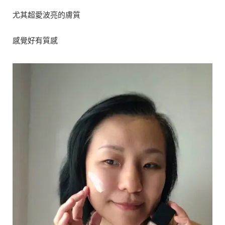
尤其超愛波亮的膚質
感覺好有質感