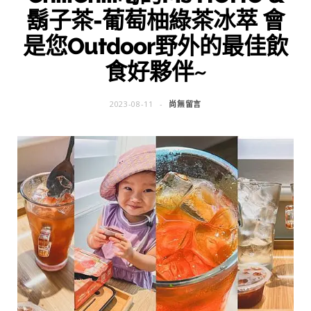
鬍子茶-葡萄柚綠茶冰萃 會
是您Outdoor野外的最佳飲
食好夥伴~
2023-08-11
尚無留言