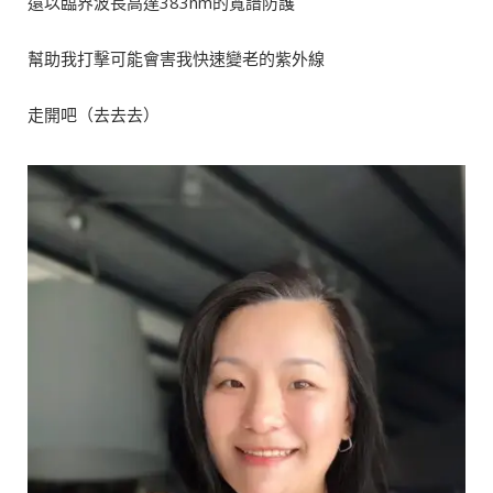
還以臨界波長高達383nm的寬譜防護
幫助我打擊可能會害我快速變老的紫外線
走開吧（去去去）