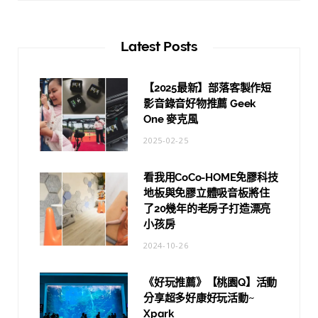
Latest Posts
【2025最新】部落客製作短
影音錄音好物推薦 Geek
One 麥克風
2025-02-25
看我用CoCo-HOME免膠科技
地板與免膠立體吸音板將住
了20幾年的老房子打造漂亮
小孩房
2024-10-26
《好玩推薦》【桃園Q】活動
分享超多好康好玩活動~
Xpark