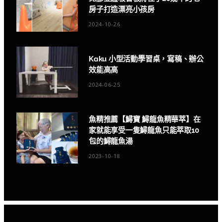
房子打造漂亮小孩房
2024-10-26
Kaku 小型活動學習桌，寫稿、辦公
效能高高
2024-06-25
魚精推薦【鱘寶 鱘龍魚精華萃】在
家就能享受一隻鱘龍魚只能萃取10
包的鱘龍魚湯
2023-10-18