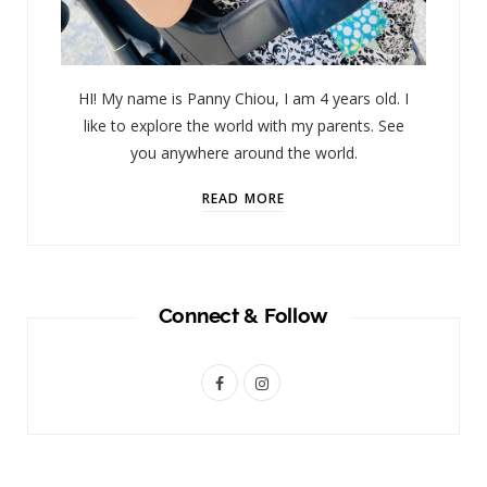
HI! My name is Panny Chiou, I am 4 years old. I
like to explore the world with my parents. See
you anywhere around the world.
READ MORE
Connect & Follow
F
I
a
n
c
s