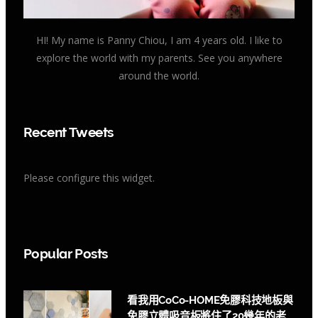
HI! My name is Panny Chiou, I am 4 years old. I like to
explore the world with my parents. See you anywhere
around the world.
Recent Tweets
Please configure this widget.
Popular Posts
看我用CoCo-HOME免膠科技地板與
免膠立體吸音板將住了20幾年的老