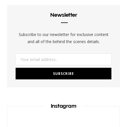
e
t
b
a
Newsletter
o
g
o
r
Subscribe to our newsletter for exclusive content
k
a
and all of the behind the scenes details.
m
Instagram