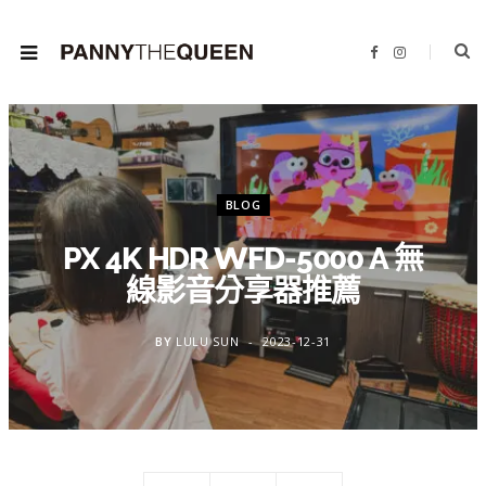
F
I
a
n
c
s
e
t
b
a
o
g
o
r
k
a
m
BLOG
PX 4K HDR WFD-5000 A 無
線影音分享器推薦
BY
LULU SUN
2023-12-31