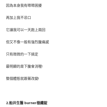
因為本身我有嗯嗯困擾
再加上我不忌口
它讓我可以一天跑上兩回
但又不像一般有強烈腹痛感
只有微微的一下搞定
最明顯的是下腹會消喔!
整個體態就跟著改變!
2.船井生醫 burner
極纖錠