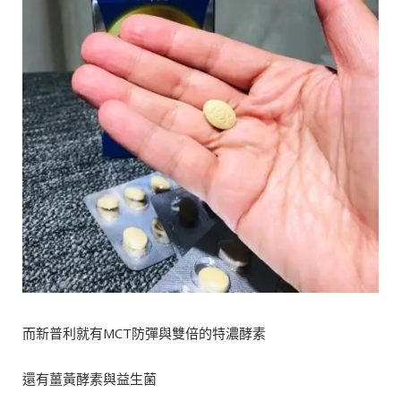
而新普利就有MCT防彈與雙倍的特濃酵素
還有薑黃酵素與益生菌