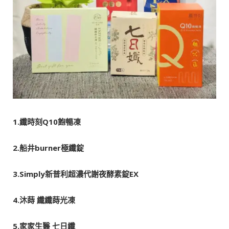
1.
纖時刻Q10
飽暢凍
2.
船井burner
極纖錠
3.Simply
新普利超濃代謝夜酵素錠EX
4.
沐蒔
纖纖蒔光凍
5.
家家生醫
七日纖