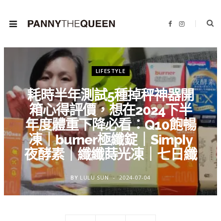
F
I
a
n
c
s
e
t
b
a
o
g
o
r
k
a
LIFESTYLE
m
耗時半年測試5種掉秤神器開
箱心得評價，想在2024下半
年度體重下降必看：Q10飽暢
凍｜burner極纖錠｜Simply
夜酵素｜纖纖蒔光凍｜七日纖
BY
LULU SUN
2024-07-04