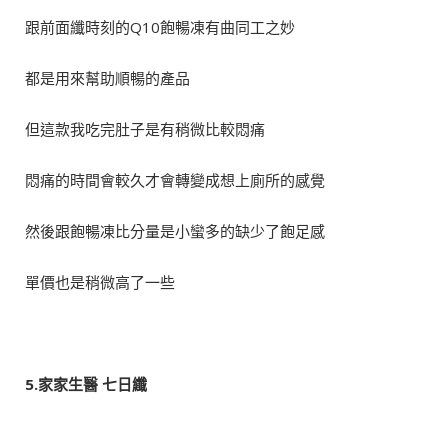
跟前面纖時刻的Q10飽暢凍有曲同工之妙
都是用來幫助順暢的產品
但這款我吃完肚子是有稍微比較悶痛
悶痛的時間會較久才會轉變成想上廁所的感覺
然後跟飽暢凍比分量是小蠻多的缺少了飽足感
單價也是稍微高了一些
5.家家生醫
七日纖