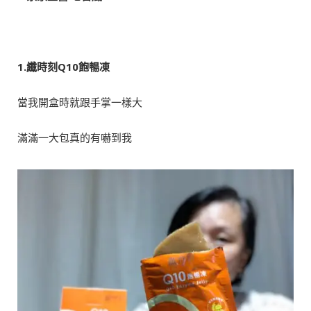
1.纖時刻Q10
飽暢凍
當我開盒時就跟手掌一樣大
滿滿一大包真的有嚇到我