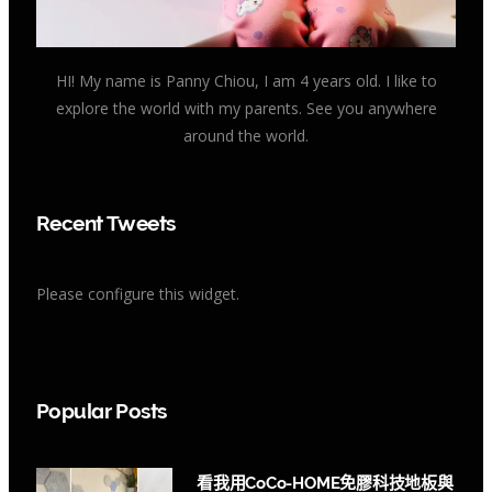
HI! My name is Panny Chiou, I am 4 years old. I like to
explore the world with my parents. See you anywhere
around the world.
Recent Tweets
Please configure this widget.
Popular Posts
看我用CoCo-HOME免膠科技地板與