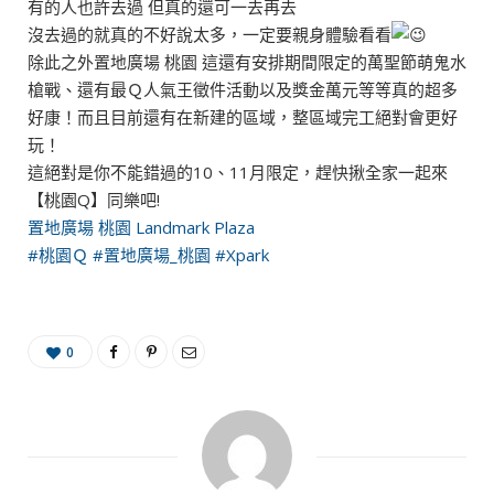
有的人也許去過 但真的還可一去再去
沒去過的就真的不好說太多，一定要親身體驗看看
除此之外置地廣場 桃園 這還有安排期間限定的萬聖節萌鬼水
槍戰、還有最Ｑ人氣王徵件活動以及獎金萬元等等真的超多
好康！而且目前還有在新建的區域，整區域完工絕對會更好
玩！
這絕對是你不能錯過的10、11月限定，趕快揪全家一起來
【桃園Q】同樂吧!
置地廣場 桃園 Landmark Plaza
#桃園Ｑ
#置地廣場_桃園
#Xpark
0