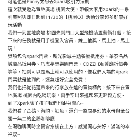
可能也是Panny太想去Xpark吸引力法則
這次就受邀為置地廣場 桃園大使，帶領大家用Xpark的一系
列美照與即日起到11/30的【桃園Q】活動分享超多好康好
玩活動~
我們一到置地廣場 桃園先到門口大型飛機裝置藝術打個，接
下來的任務就是用手機登入會員，線上抽獎，馬上抽，馬上
玩！
獎項包含Xpark門票、新光影城主題餐廳抵用券、華泰名品
城商品抵用券、巧虎夢想樂園門票、COZZI Blu餐廳折價券
等等，抽到可以是馬上就可以使用的，像我們入場的Xpark
門票就是抽到的，運氣超好完全免費！
我們也把從花蓮帶來的行李放在這的置物櫃內，接下來在置
地廣場 桃園內吃喝玩樂，兩手空出來逛起來更輕鬆方便~
到了Xpark除了孩子我們也跟著開心~
我們看了企鵝、海豹、魟魚、還有一整間夢幻的水母與全台
獨一無二的企鵝咖啡廳
在喝咖啡同時企鵝會穿梭在上方，感覺開心美好，滿滿的幸
福感~