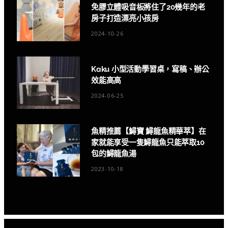
免膠立體吸音板將住了20幾年的老
房子打造漂亮小孩房
2024-10-26
Kaku 小型活動學習桌，寫稿、辦公
效能高高
2024-06-25
魚精推薦【鱘寶 鱘龍魚精華萃】在
家就能享受一隻鱘龍魚只能萃取10
包的鱘龍魚湯
2023-10-18