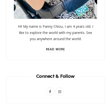
HI! My name is Panny Chiou, I am 4 years old. I
like to explore the world with my parents. See
you anywhere around the world.
READ MORE
Connect & Follow
F
I
a
n
c
s