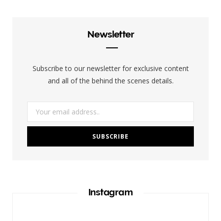
e
t
b
a
Newsletter
o
g
o
r
Subscribe to our newsletter for exclusive content
k
a
and all of the behind the scenes details.
m
Instagram