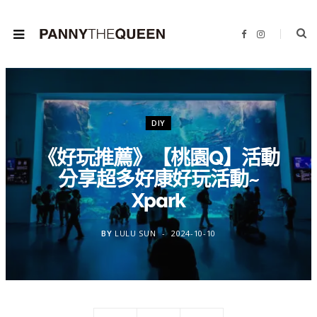
F
I
a
n
c
s
e
t
b
a
o
g
o
r
k
a
m
DIY
《好玩推薦》【桃園Q】活動
分享超多好康好玩活動~
Xpark
BY
LULU SUN
2024-10-10